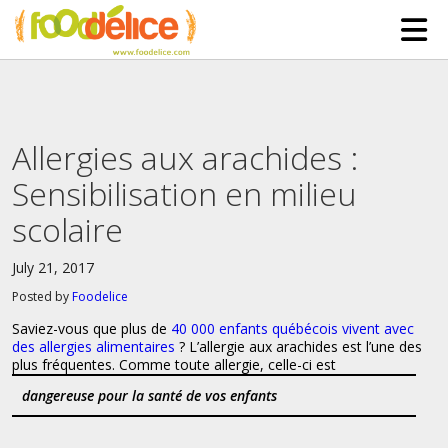
HOME
ABOUT US
Allergies aux arachides :
SERVICES
Sensibilisation en milieu
PARTNERSHIPS
scolaire
The Mad Bakers
BLOG
July 21, 2017
Clients
CONTACT
Posted by
Foodelice
Saviez-vous que plus de
40 000 enfants québécois vivent avec
des allergies alimentaires
? L’allergie aux arachides est l’une des
plus fréquentes. Comme toute allergie, celle-ci est
dangereuse pour la santé de vos enfants