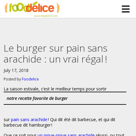
HOME
ABOUT US
Le burger sur pain sans
SERVICES
arachide : un vrai régal !
PARTNERSHIPS
July 17, 2018
The Mad Bakers
BLOG
Posted by
Foodelice
Clients
CONTACT
La saison estivale, c’est le meilleur temps pour sortir
notre recette favorite de burger
sur
pain sans arachide
! Qui dit été dit barbecue, et qui dit
barbecue dit hamburger !
Que ce soit pour
un pique-nique sans arachide
réussi, ou tout