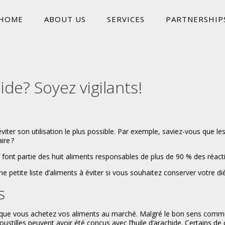
HOME
ABOUT US
SERVICES
PARTNERSHIP
de? Soyez vigilants!
éviter son utilisation le plus possible. Par exemple, saviez-vous que l
ire ?
 font partie des huit aliments responsables de plus de 90 % des réact
 petite liste d’aliments à éviter si vous souhaitez conserver votre diè
s
orsque vous achetez vos aliments au marché. Malgré le bon sens commu
oustilles peuvent avoir été conçus avec l’huile d’arachide. Certains de