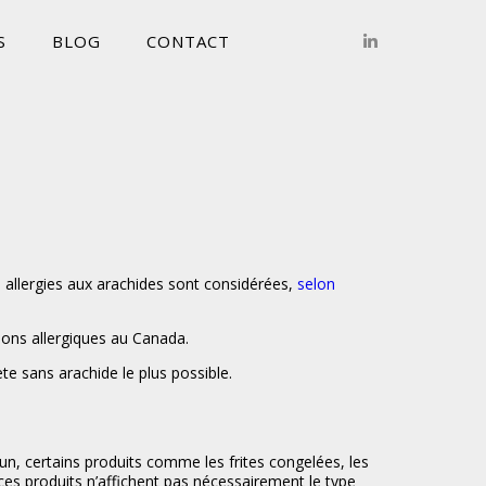
S
BLOG
CONTACT
es allergies aux arachides sont considérées,
selon
ions allergiques au Canada.
te sans arachide le plus possible.
n, certains produits comme les frites congelées, les
 ces produits n’affichent pas nécessairement le type