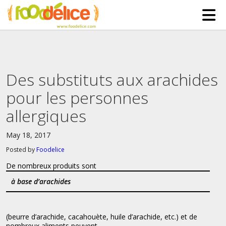
HOME
ABOUT US
Des substituts aux arachides
SERVICES
pour les personnes
PARTNERSHIPS
allergiques
The Mad Bakers
BLOG
May 18, 2017
Clients
CONTACT
Posted by
Foodelice
De nombreux produits sont
à base d’arachides
(beurre d’arachide, cacahouète, huile d’arachide, etc.) et de
nombreux aliments peuvent