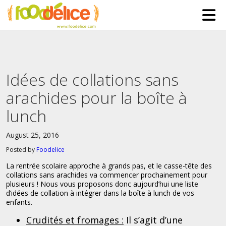
HOME
ABOUT US
Idées de collations sans
SERVICES
arachides pour la boîte à
PARTNERSHIPS
lunch
The Mad Bakers
BLOG
August 25, 2016
Clients
CONTACT
Posted by
Foodelice
La rentrée scolaire approche à grands pas, et le casse-tête des
collations sans arachides va commencer prochainement pour
plusieurs ! Nous vous proposons donc aujourd’hui une liste
d’idées de collation à intégrer dans la boîte à lunch de vos
enfants.
Crudités et fromages :
Il s’agit d’une