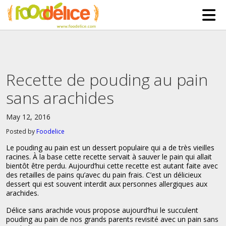
HOME
ABOUT US
Recette de pouding au pain
SERVICES
sans arachides
PARTNERSHIPS
May 12, 2016
The Mad Bakers
BLOG
Posted by
Foodelice
Clients
CONTACT
Le pouding au pain est un dessert populaire qui a de très vieilles
racines. À la base cette recette servait à sauver le pain qui allait
bientôt être perdu. Aujourd’hui cette recette est autant faite avec
des retailles de pains qu’avec du pain frais. C’est un délicieux
dessert qui est souvent interdit aux personnes allergiques aux
arachides.
Délice sans arachide vous propose aujourd’hui le succulent
pouding au pain de nos grands parents revisité avec un pain sans