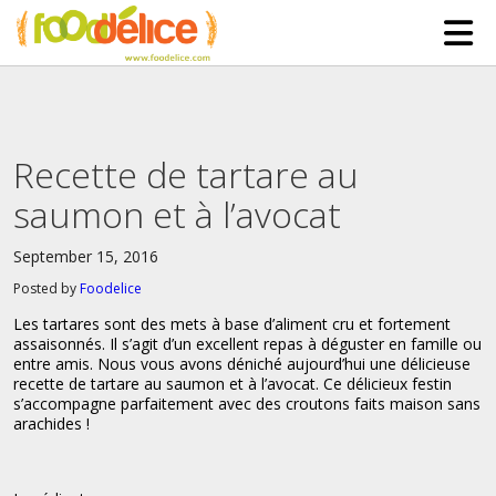
HOME
ABOUT US
Recette de tartare au
SERVICES
saumon et à l’avocat
PARTNERSHIPS
September 15, 2016
The Mad Bakers
BLOG
Posted by
Foodelice
Clients
CONTACT
Les tartares sont des mets à base d’aliment cru et fortement
assaisonnés. Il s’agit d’un excellent repas à déguster en famille ou
entre amis. Nous vous avons déniché aujourd’hui une délicieuse
recette de tartare au saumon et à l’avocat. Ce délicieux festin
s’accompagne parfaitement avec des croutons faits maison sans
arachides !