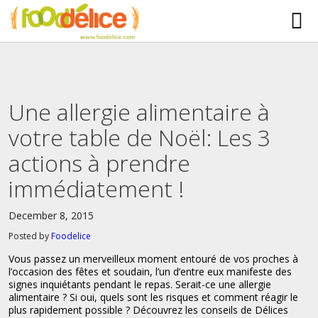
HOME
ABOUT US
Une allergie alimentaire à
SERVICES
votre table de Noël: Les 3
PARTNERSHIPS
actions à prendre
The Mad Bakers
BLOG
immédiatement !
Clients
CONTACT
December 8, 2015
Posted by
Foodelice
Vous passez un merveilleux moment entouré de vos proches à
l’occasion des fêtes et soudain, l’un d’entre eux manifeste des
signes inquiétants pendant le repas. Serait-ce une allergie
alimentaire ? Si oui, quels sont les risques et comment réagir le
plus rapidement possible ? Découvrez les conseils de Délices