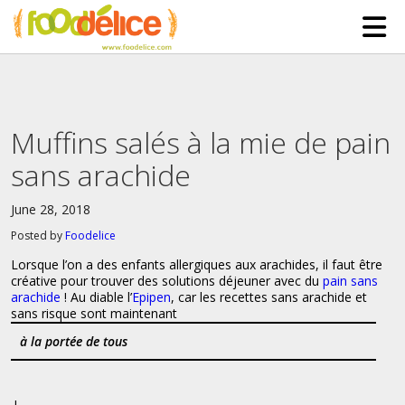
HOME
ABOUT US
Muffins salés à la mie de pain
SERVICES
sans arachide
PARTNERSHIPS
June 28, 2018
The Mad Bakers
BLOG
Posted by
Foodelice
Clients
CONTACT
Lorsque l’on a des enfants allergiques aux arachides, il faut être
créative pour trouver des solutions déjeuner avec du
pain sans
arachide
! Au diable l’
Epipen
, car les recettes sans arachide et
sans risque sont maintenant
à la portée de tous
!