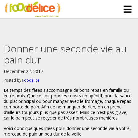
HOME
ABOUT US
Donner une seconde vie au
SERVICES
pain dur
PARTNERSHIPS
December 22, 2017
The Mad Bakers
BLOG
Posted by
Foodelice
Clients
CONTACT
Le temps des fêtes s’accompagne de bons repas en famille ou
entre amis. Que ce soit pour les toasts en apéritif, pour la sauce
du plat principal ou pour manger avec le fromage, chaque repas
comporte du pain. Afin de ne manquer de rien, on en prend
d’ailleurs toujours plus que pas assez! Mais ce n’est pas grave,
car le pain peut se recycler de très nombreuses manières!
Voici donc quelques idées pour donner une seconde vie à votre
morceau de pain un peu dur de la veille.